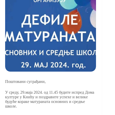
Поштовани суграђани,
У среду, 29.маја 2024. од 11.45 будите испред Дома
културе у Книћу и поздравите успехе и велике
будуће кораке матураната основних и средње
школе.