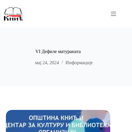
Skip
to
content
VI Дефиле матураната
мај 24, 2024
Информације