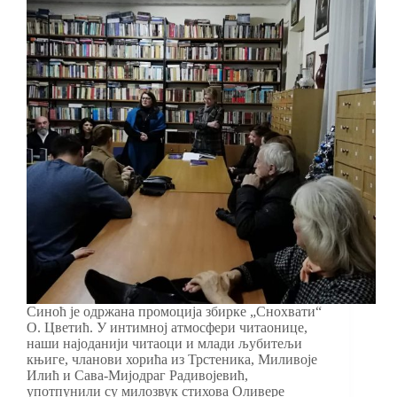
Синоћ је одржана промоција збирке „Снохвати“
О. Цветић. У интимној атмосфери читаонице,
наши најоданији читаоци и млади љубитељи
књиге, чланови хорића из Трстеника, Миливоје
Илић и Сава-Мијодраг Радивојевић,
употпунили су милозвук стихова Оливере