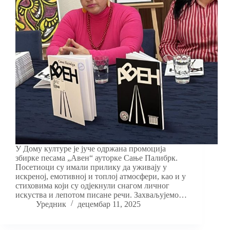
У Дому културе је јуче одржана промоција
збирке песама „Авен“ ауторке Сање Палибрк.
Посетиоци су имали прилику да уживају у
искреној, емотивној и топлој атмосфери, као и у
стиховима који су одјекнули снагом личног
искуства и лепотом писане речи. Захваљујемо…
Уредник
децембар 11, 2025