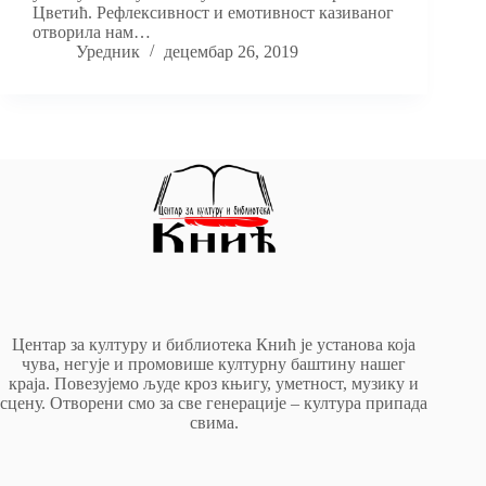
Цветић. Рефлексивност и емотивност казиваног
отворила нам…
Уредник
децембар 26, 2019
Центар за културу и библиотека Кнић је установа која
чува, негује и промовише културну баштину нашег
краја. Повезујемо људе кроз књигу, уметност, музику и
сцену. Отворени смо за све генерације – култура припада
свима.