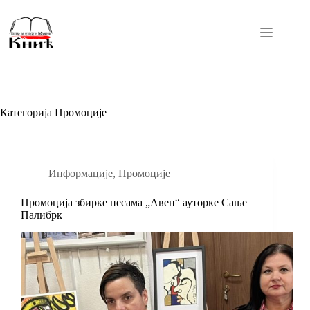
Skip
to
content
Категорија
Промоције
Информације
,
Промоције
Промоција збирке песама „Авен“ ауторке Сање
Палибрк