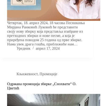
Четвртак, 18. април 2024, 18 часова Песникиња
Мирјана Ранковић Луковић ће представити
своју нову збирку која представља изабране из
претходних збирки и нове песме, а која је
приређена поводом 25 година од прве збирке.
Нама увек драга гошћа, приближиће нам…
Уредник
април 17, 2024
Kњижевност
,
Промоције
Oдржана промоција збирке „Снохвати“ О.
Цветић