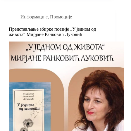
Информације
,
Промоције
Представљање збирке поезије „У једном од
живота“ Мирјане Ранковић Луковић