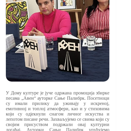
У Дому културе је јуче одржана промоција збирке
песама „Авен“ ауторке Сање Палибрк. Посетиоци
су имали прилику да уживају у искреној,
емотивној и топлој атмосфери, као и у стиховима
који су одјекнули снагом личног искуства и
лепотом писане речи. Захваљујемо се свима који су
својим присуством подржали овај културни
догађај. Ауторки Сањи Палибрк упућујемо