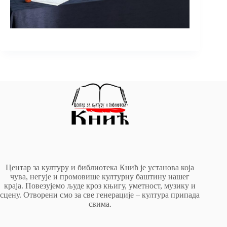
Центар за културу и библиотека Кнић је установа која
чува, негује и промовише културну баштину нашег
краја. Повезујемо људе кроз књигу, уметност, музику и
сцену. Отворени смо за све генерације – култура припада
свима.