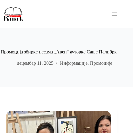
Skip
to
content
Промоција збирке песама „Авен“ ауторке Сање Палибрк
децембар 11, 2025
Информације
,
Промоције