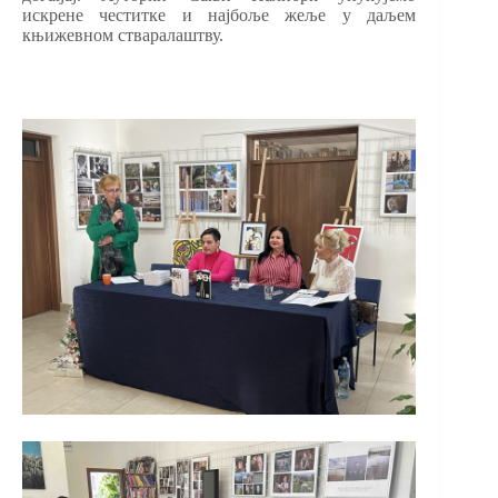
искрене честитке и најбоље жеље у даљем
књижевном стваралаштву.