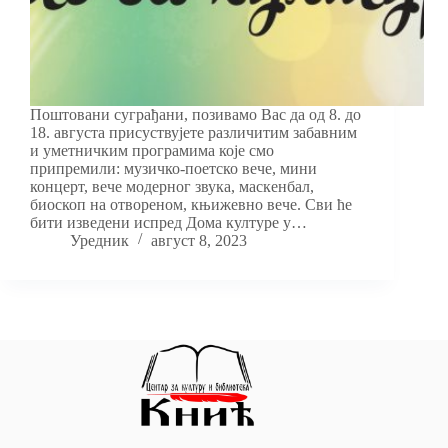
Поштовани суграђани, позивамо Вас да од 8. до
18. августа присуствујете различитим забавним
и уметничким програмима које смо
припремили: музичко-поетско вече, мини
концерт, вече модерног звука, маскенбал,
биоскоп на отвореном, књижевно вече. Сви ће
бити изведени испред Дома културе у…
Уредник
август 8, 2023