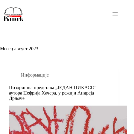
Skip
to
content
Месец
август 2023.
Информације
Позоришна представа „ЈЕДАН ПИКАСО“
аутора Џефрија Хачера, у режији Андреја
Дрљаче