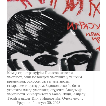
Комад се, истражујући Пикасов живот и
уметност, бави положајем уметника у тешким
временима, односом рата и уметности,
стварањем и цензуром. Задовољство ће бити
угостити младе уметнике, студенте Академије
умјетности Универзитета у Бањој Луци, Анђелу
Тасић и нашег Илију Ивановића. Очекујемо…
Уредник
август 30, 2023