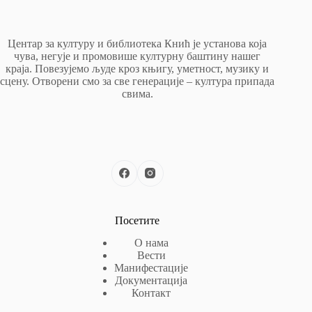
Центар за културу и библиотека Кнић је установа која
чува, негује и промовише културну баштину нашег
краја. Повезујемо људе кроз књигу, уметност, музику и
сцену. Отворени смо за све генерације – култура припада
свима.
Посетите
О нама
Вести
Манифестације
Документација
Контакт