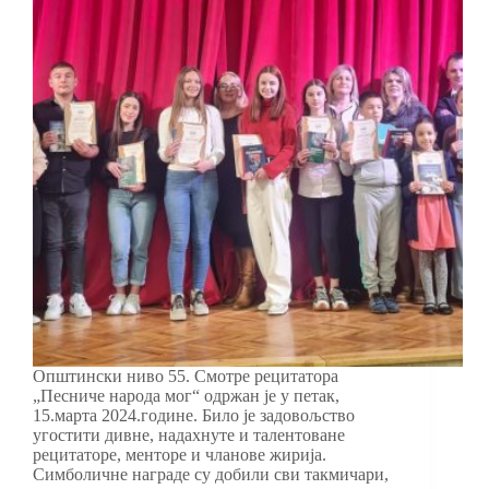
Општински ниво 55. Смотре рецитатора
„Песниче народа мог“ одржан је у петак,
15.марта 2024.године. Било је задовољство
угостити дивне, надахнуте и талентоване
рецитаторе, менторе и чланове жирија.
Симболичне награде су добили сви такмичари,