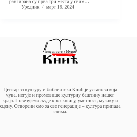
рангирана су прва три места у свим…
Уредник
март 16, 2024
Центар за културу и библиотека Кнић је установа која
чува, негује и промовише културну баштину нашег
краја. Повезујемо људе кроз књигу, уметност, музику и
сцену. Отворени смо за све генерације – култура припада
свима.