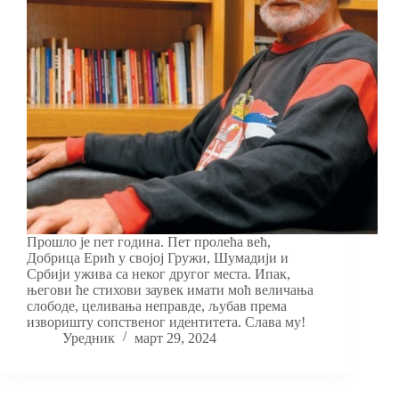
Прошло је пет година. Пет пролећа већ,
Добрица Ерић у својој Гружи, Шумадији и
Србији ужива са неког другог места. Ипак,
његови ће стихови заувек имати моћ величања
слободе, целивања неправде, љубав према
изворишту сопственог идентитета. Слава му!
Уредник
март 29, 2024