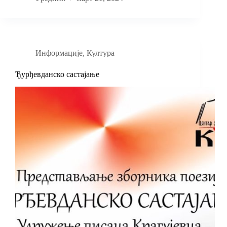
Информације
,
Култура
Ђурђевданско састајање