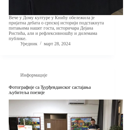
Вече у Дому културе у Книћу обележила је
пријатна дебата о српској историји подстакнута
питањима нашег госта, историчара Дејана
Ристића, али и рефлексивношћу и дилемама
публике.
Уредник
март 28, 2024
Информације
Фотографије са Ђурђевданског састајања
љубитеља поезије