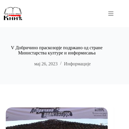
Skip
to
content
V Добричино праскозорје подржано од стране
Министарства културе и информисања
мај 26, 2023
Информације