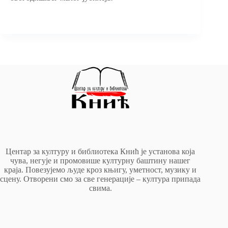
Центар за културу и библиотека Кнић је установа која
чува, негује и промовише културну баштину нашег
краја. Повезујемо људе кроз књигу, уметност, музику и
сцену. Отворени смо за све генерације – култура припада
свима.