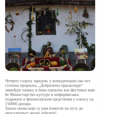
Четврту годину заредом, у конкуренцији око пет
стотина пројеката, „Добричино праскозорје“
завређује пажњу и бива оцењено као фестивал који
ће Министарство културе и информисања
подржати и финансијским средствима у износу од
150000 динара.
Хвала свима који су нам помогли на путу до
овогодишњег малог јубилеја!