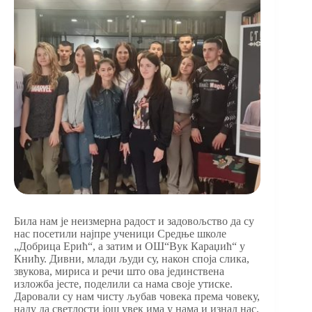
Била нам је неизмерна радост и задовољство да су
нас посетили најпре ученици Средње школе
„Добрица Ерић“, а затим и ОШ“Вук Караџић“ у
Книћу. Дивни, млади људи су, након споја слика,
звукова, мириса и речи што ова јединствена
изложба јесте, поделили са нама своје утиске.
Даровали су нам чисту љубав човека према човеку,
наду да светлости још увек има у нама и изнад нас,