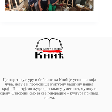
Центар за културу и библиотека Кнић је установа која
чува, негује и промовише културну баштину нашег
краја. Повезујемо људе кроз књигу, уметност, музику и
сцену. Отворени смо за све генерације – култура припада
свима.