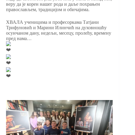
веру да је корен нашег рода и даље похрањен
православљем, традицијом и обичајима.
ХВАЛА ученицима и професоркама Татјани
Трифуновић и Марини Илинчић на духовношћу
осунчаном дану, недељи, месецу, пролећу, времену
пред нама…