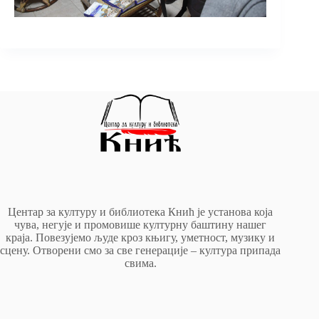
Центар за културу и библиотека Кнић је установа која
чува, негује и промовише културну баштину нашег
краја. Повезујемо људе кроз књигу, уметност, музику и
сцену. Отворени смо за све генерације – култура припада
свима.