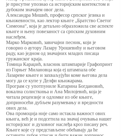
је присутне упознао са историјским контекстом и
дубоким значајем овог дела.
Александра Мишић, професор српског језика и
књижевности, као лектор књиге „Братство Светог
Симеона“, која је детаљно образложила све аспекте
књиге и њену повезаност са српским духовним
наслеђем.
Марко Марковић, завичајни песник, који је
говорио о аутору Лазару Урошевићу и његовом
раду, као једном од значајних младих писаца
гружанског краја.
Томица Караџић, власник штампарије Графопринт
из Горњег Милановца која еј штампала обе
Лазареве књиге и захваљујући коме његова дела
могу да се купе у Делфи књижарама.
Програм су употпуниле Катарина Богдановић,
вокална солисткиња и Ана Милојевић, која је
читала рецензије и одломке из обе књиге,
доприносећи дубљем разумевању и вредности
ових дела.
Ова промоција није само истакла важност ових
књига, већ је и подсетила на значај очувања нашег
историјског и духовног наслеђа кроз писану реч.
Књиге које су представљене обећавају да ће
оставити дубок утисак и бити важан допринос