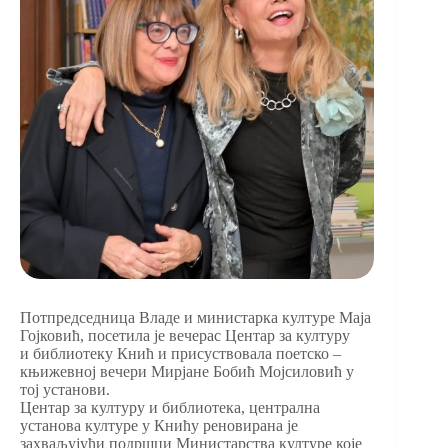
Потпредседница Владе и министарка културе Маја
Гојковић, посетила је вечерас Центар за културу
и библиотеку Кнић и присуствовала поетско –
књижевној вечери Мирјане Бобић Мојсиловић у
тој установи.
Центар за културу и библиотека, централна
установа културе у Книћу реновирана је
захваљујући подршци Министарства културе које