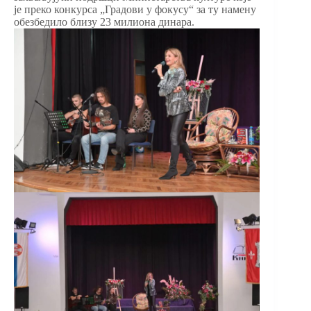
је преко конкурса „Градови у фокусу“ за ту намену
обезбедило близу 23 милиона динара.