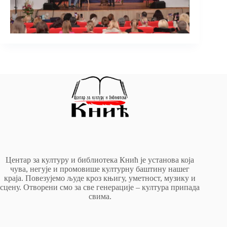
Центар за културу и библиотека Кнић је установа која
чува, негује и промовише културну баштину нашег
краја. Повезујемо људе кроз књигу, уметност, музику и
сцену. Отворени смо за све генерације – култура припада
свима.