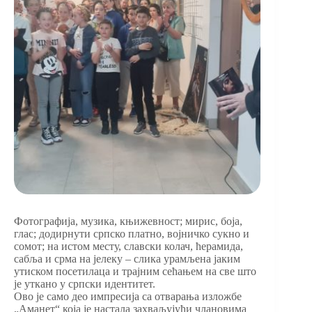
Фотографија, музика, књижевност; мирис, боја,
глас; додирнути српско платно, војничко сукно и
сомот; на истом месту, славски колач, ћерамида,
сабља и срма на јелеку – слика урамљена јаким
утиском посетилаца и трајним сећањем на све што
је уткано у српски идентитет.
Ово је само део импресија са отварања изложбе
„Аманет“ која је настала захваљујући члановима