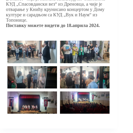
КУД „Спасовдански вез“ из Дреновца, а чије је
отварање у Книћу крунисано концертом у Дому
културе и сарадњом са КУД „Вук и Наум“ из
Топонице.
Поставку можете видети до 18.априла 2024.