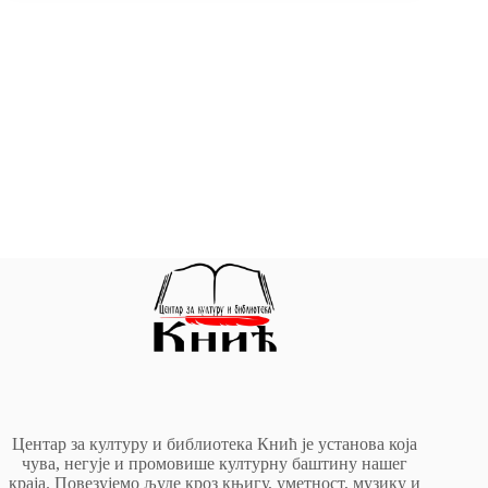
Центар за културу и библиотека Кнић је установа која
чува, негује и промовише културну баштину нашег
краја. Повезујемо људе кроз књигу, уметност, музику и