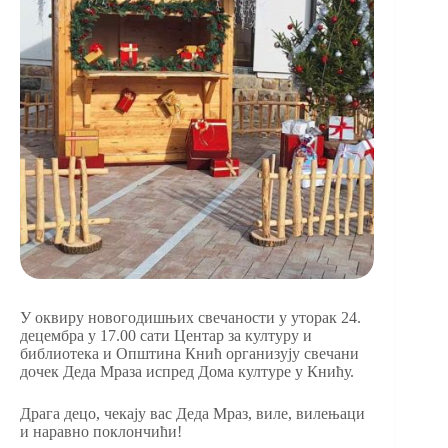
У оквиру новогодишњих свечаности у уторак 24.
децембра у 17.00 сати Центар за културу и
библиотека и Општина Кнић организују свечани
дочек Деда Мраза испред Дома културе у Книћу.
Драга децо, чекају вас Деда Мраз, виле, вилењаци
и наравно поклончићи!