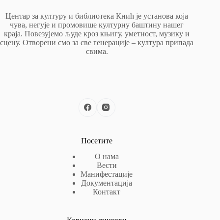
Центар за културу и библиотека Кнић је установа која
чува, негује и промовише културну баштину нашег
краја. Повезујемо људе кроз књигу, уметност, музику и
сцену. Отворени смо за све генерације – култура припада
свима.
Посетите
О нама
Вести
Манифестације
Документација
Контакт