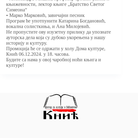
књижевности, лектор књиге „Братство Светог
Симеона“
• Марко Марковић, завичајни песник
Програм ће употпунити Катарина Богдановић,
вокална солисткиња, и Ана Милојевић.
Не пропустите ову изузетну прилику да упознате
ауторска дела која су дубоко укорењена у нашу
историју и културу.
Промоција ће се одржати у холу Дома културе,
Кнић 06.12.2024. у 18. часова.
Будите са нама у овој чаробној ноћи књига и
културе!