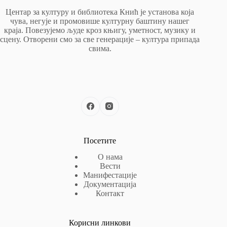
Центар за културу и библиотека Кнић је установа која
чува, негује и промовише културну баштину нашег
краја. Повезујемо људе кроз књигу, уметност, музику и
сцену. Отворени смо за све генерације – култура припада
свима.
Посетите
О нама
Вести
Манифестације
Документација
Контакт
Корисни линкови