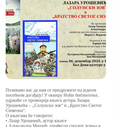
Позивамо вас да нам се придружите на једном
посебном догађају! У оквиру Ноћи библиотеке,
одржаће се промоција књига аутора Лазара
Урошевића – ,,Солунски зов“ и ,,Братство Светог
Симеона“.
О књигама ће говорити:
• Лазар Урошевић, аутор књиге
• Александра Мишић, професор српског језика и