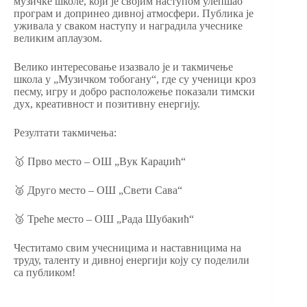
музичке школе, који је својим наступом улепшао
програм и допринео дивној атмосфери. Публика је
уживала у сваком наступу и наградила учеснике
великим аплаузом.
Велико интересовање изазвало је и такмичење
школа у „Музичком тобогану“, где су ученици кроз
песму, игру и добро расположење показали тимски
дух, креативност и позитивну енергију.
Резултати такмичења:
🥇 Прво место – ОШ „Вук Караџић“
🥈 Друго место – ОШ „Свети Сава“
🥉 Треће место – ОШ „Рада Шубакић“
Честитамо свим учесницима и наставницима на
труду, таленту и дивној енергији коју су поделили
са публиком!