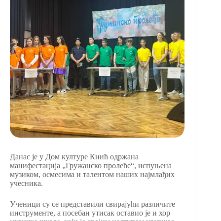
Данас је у Дом културе Кнић одржана
манифестација „Гружанско пролеће“, испуњена
музиком, осмесима и талентом наших најмлађих
учесника.
Ученици су се представили свирајући различите
инструменте, а посебан утисак оставио је и хор