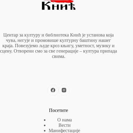
Центар за културу и библиотека Кнић је установа која
чува, негује и промовише културну баштину нашег
краја. Повезујемо људе кроз књигу, уметност, музику и
сцену. Отворени смо за све генерације – култура припада
свима.
Посетите
О нама
Вести
Манифестације