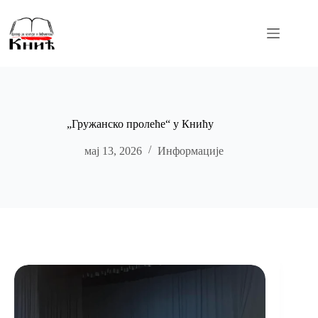
Skip
to
content
„Гружанско пролеће“ у Книћу
мај 13, 2026
Информације