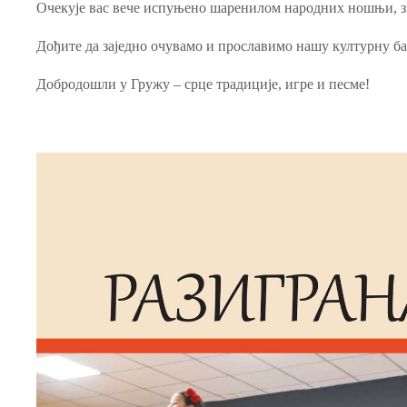
Очекује вас вече испуњено шаренилом народних ношњи, зв
Дођите да заједно очувамо и прославимо нашу културну б
Добродошли у Гружу – срце традиције, игре и песме!