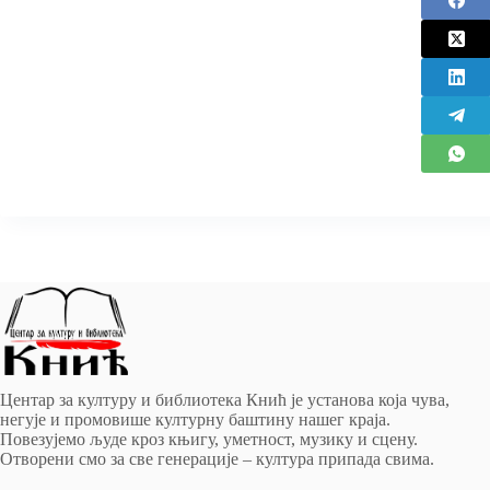
Центар за културу и библиотека Кнић је установа која чува,
негује и промовише културну баштину нашег краја.
Повезујемо људе кроз књигу, уметност, музику и сцену.
Отворени смо за све генерације – култура припада свима.