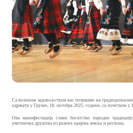
Са великим задовољством вас позивамо на традиционални 
одржати у Гружи, 18. октобра 2025. године, са почетком у 1
Ова манифестација слави богатство народне традиције
уметничка друштва из разних крајева земље и региона.