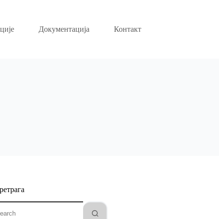
ције
Документација
Контакт
ретрага
o
sults