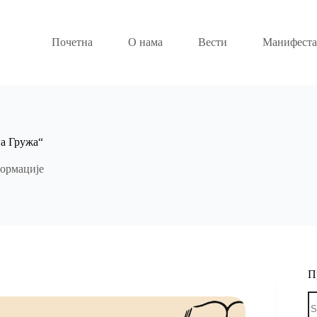
Почетна
О нама
Вести
Манифеста
а Гружа“
ормације
П
N
re