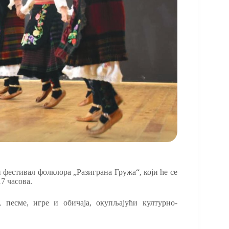
фестивал фолклора „Разиграна Гружа“, који ће се
7 часова.
, песме, игре и обичаја, окупљајући културно-