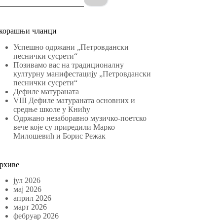
корашњи чланци
Успешно одржани „Петровдански
песнички сусрети“
Позивамо вас на традиционалну
културну манифестацију „Петровдански
песнички сусрети“
Дефиле матураната
VIII Дефиле матураната основних и
средње школе у Книћу
Одржано незаборавно музичко-поетско
вече које су приредили Марко
Милошевић и Борис Режак
рхиве
јул 2026
мај 2026
април 2026
март 2026
фебруар 2026