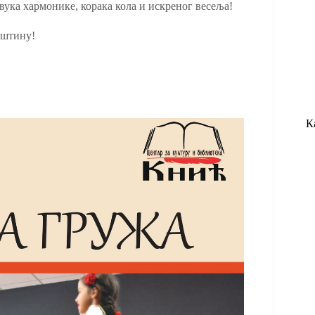
ука хармонике, корака кола и искреног весеља!
аштину!
К