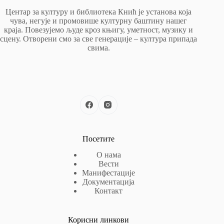
Центар за културу и библиотека Кнић је установа која
чува, негује и промовише културну баштину нашег
краја. Повезујемо људе кроз књигу, уметност, музику и
сцену. Отворени смо за све генерације – култура припада
свима.
Посетите
О нама
Вести
Манифестације
Документација
Контакт
Корисни линкови