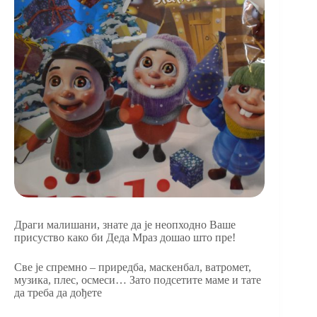
Драги малишани, знате да је неопходно Ваше
присуство како би Деда Мраз дошао што пре!
Све је спремно – приредба, маскенбал, ватромет,
музика, плес, осмеси… Зато подсетите маме и тате
да треба да дођете