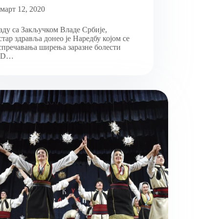
март 12, 2020
аду са Закључком Владе Србије,
тар здравља донео је Наредбу којом се
спречавања ширења заразне болести
ID…