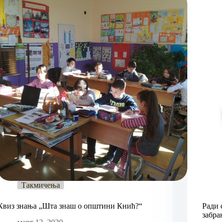
Такмичења
Квиз знања „Шта знаш о општини Кнић?“
Ради 
забра