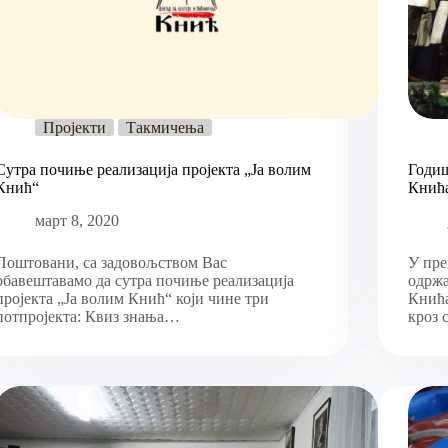
Пројекти
Такмичења
Сутра почиње реализација пројекта „Ја волим
Годи
Кнић“
Кнић
март 8, 2020
Поштовани, са задовољством Вас
У пре
обавештавамо да сутра почиње реализација
одрж
пројекта „Ја волим Кнић“ који чине три
Кнића
потпројекта: Квиз знања…
кроз 