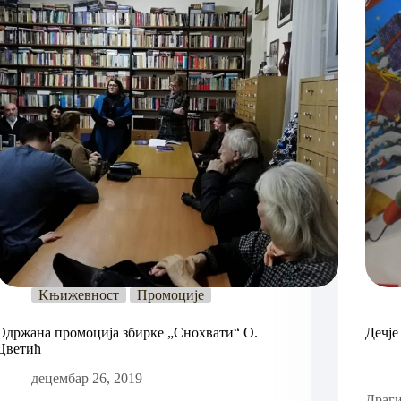
Kњижевност
Промоције
Oдржана промоција збирке „Снохвати“ О.
Дечје
Цветић
децембар 26, 2019
Драги