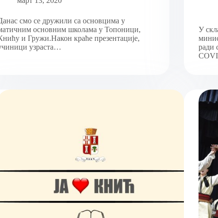
март 13, 2020
Данас смо се дружили са основцима у
матичним основним школама у Топоници,
У скл
Книћу и Гружи.Након краће презентације,
минис
учиници узраста…
ради 
COV