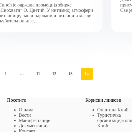
Синоћ је одржана промоција збирке
прису
„Снохвати“ О. Цветић. У интимној атмосфери
Све ј
читаонице, наши најоданији читаоци и млади
љубитељи књиге,…
1
…
11
12
13
14
Посетите
Корисни линкови
О нама
Општина Кнић
Вести
Туристичка
Манифестације
организација оп
Документација
Кнић
Контакт