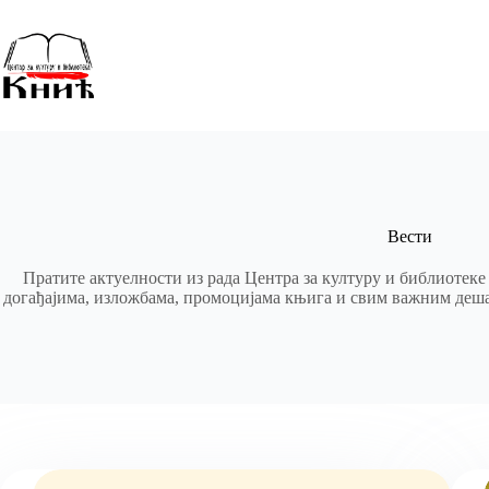
Skip
to
content
Вести
Пратите актуелности из рада Центра за културу и библиотек
догађајима, изложбама, промоцијама књига и свим важним деша