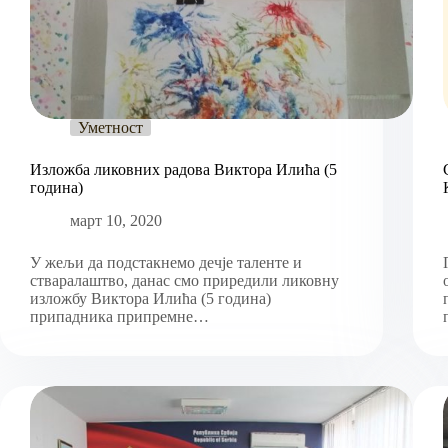
Уметност
Изложба ликовних радова Виктора Илића (5
година)
март 10, 2020
У жељи да подстакнемо дечје таленте и
стваралаштво, данас смо приредили ликовну
изложбу Виктора Илића (5 година)
припадника припремне…