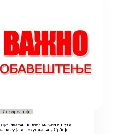
Информације
спречавања ширења корона вируса
њена су јавна окупљања у Србији