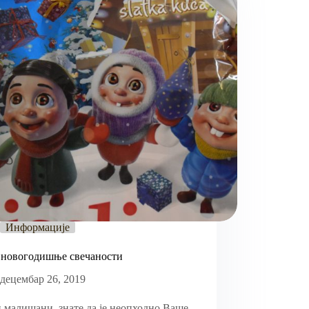
Информације
 новогодишње свечаности
децембар 26, 2019
 малишани, знате да је неопходно Ваше