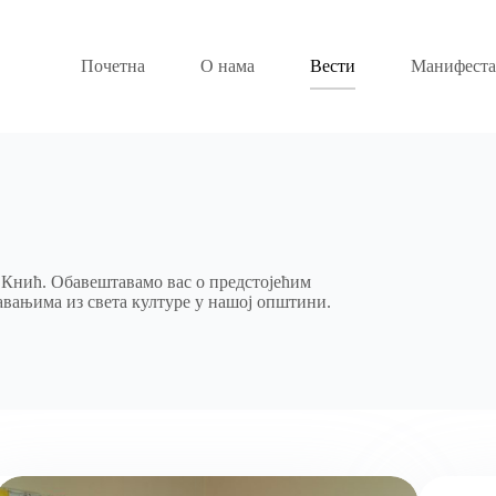
Почетна
О нама
Вести
Манифеста
е Кнић. Обавештавамо вас о предстојећим
вањима из света културе у нашој општини.