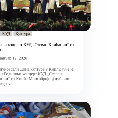
КУД
Култура
шњи концерт КУД „Стеван Книћанин“ из
а
јануар 12, 2020
пуној сали Дома културе у Книћу, јуче је
ан Годишњи концерт КУД „Стеван
нин“ из Кнића.Многобројној публици,
своје…