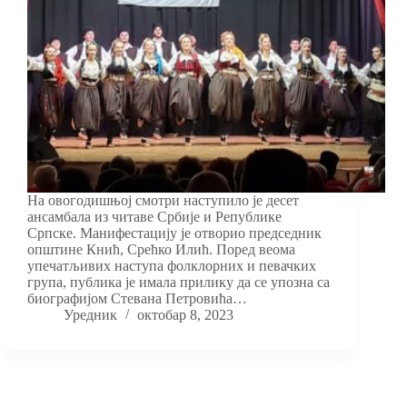
На овогодишњој смотри наступило је десет
ансамбала из читаве Србије и Републике
Српске. Манифестацију је отворио председник
општине Кнић, Срећко Илић. Поред веома
упечатљивих наступа фолклорних и певачких
група, публика је имала прилику да се упозна са
биографијом Стевана Петровића…
Уредник
октобар 8, 2023