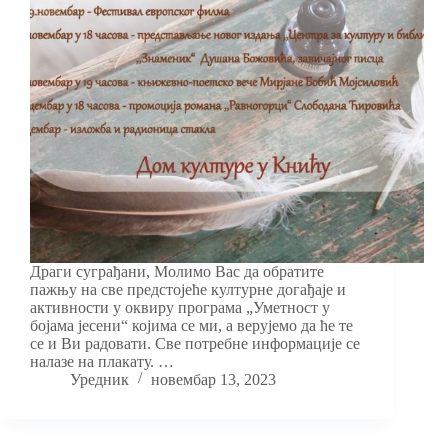
Драги суграђани, Молимо Вас да обратите
пажњу на све предстојеће културне догађаје и
активности у оквиру програма „Уметност у
бојама јесени“ којима се ми, а верујемо да ће те
се и Ви радовати. Све потребне информације се
налазе на плакату. …
Уредник
новембар 13, 2023