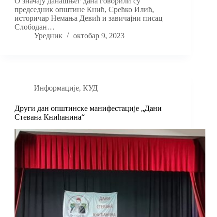
О значају данашњег дана говорили су
председник општине Кнић, Срећко Илић,
историчар Немања Девић и завичајни писац
Слободан…
Уредник
октобар 9, 2023
Информације
,
КУД
Други дан општинске манифестације „Дани
Стевана Книћанина“