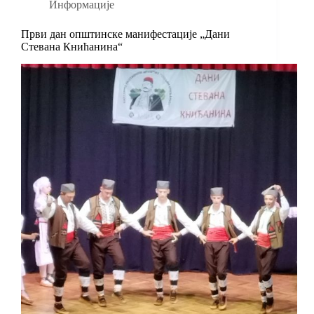
Информације
Први дан општинске манифестације „Дани
Стевана Книћанина“