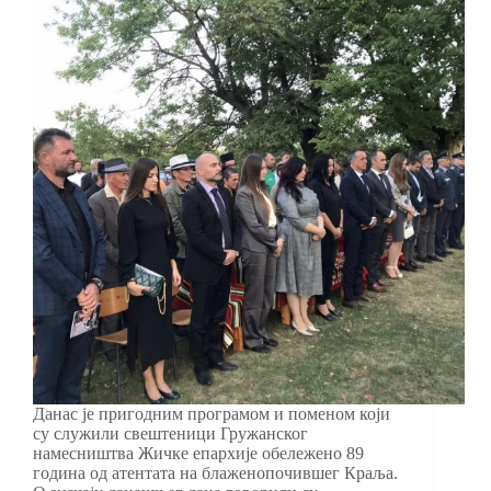
Данас је пригодним програмом и поменом који
су служили свештеници Гружанског
намесништва Жичке епархије обележено 89
година од атентата на блаженопочившег Краља.