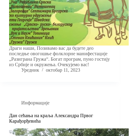
Драги наши, Позивамо вас да будете део
последње овогошње фолклорне манифестације
„Разиграна Гружа“. Богат програм, пуно гостију
из Србије и окружења. Очекујемо вас!
Уредник
октобар 11, 2023
Информације
Дан сећања на краља Александра Првог
Карађорђевића