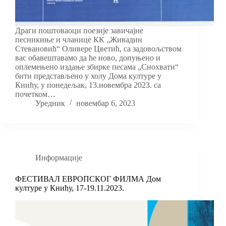
Драги поштоваоци поезије завичајне
песникиње и чланице КК „Живадин
Стевановић“ Оливере Цветић, са задовољством
вас обавештавамо да ће ново, допуњено и
оплемењено издање збирке песама „Снохвати“
бити представљено у холу Дома културе у
Книћу, у понедељак, 13.новембра 2023. са
почетком…
Уредник
новембар 6, 2023
Информације
ФЕСТИВАЛ ЕВРОПСКОГ ФИЛМА Дом
културе у Книћу, 17-19.11.2023.