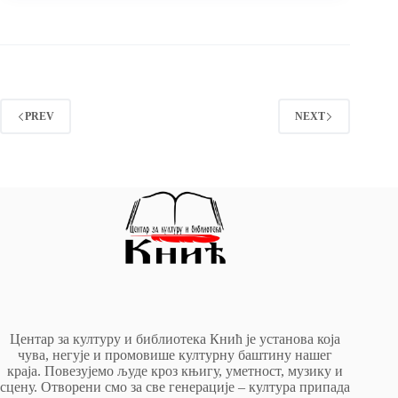
PREV
NEXT
Центар за културу и библиотека Кнић је установа која
чува, негује и промовише културну баштину нашег
краја. Повезујемо људе кроз књигу, уметност, музику и
сцену. Отворени смо за све генерације – култура припада