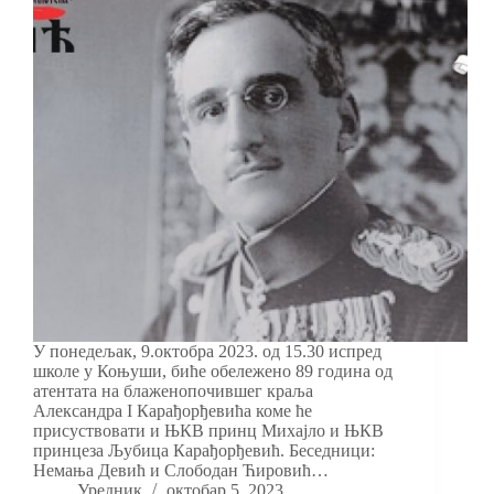
У понедељак, 9.октобра 2023. од 15.30 испред
школе у Коњуши, биће обележено 89 година од
атентата на блаженопочившег краља
Александра I Карађорђевића коме ће
присуствовати и ЊКВ принц Михајло и ЊКВ
принцеза Љубица Карађорђевић. Беседници:
Немања Девић и Слободан Ћировић…
Уредник
октобар 5, 2023