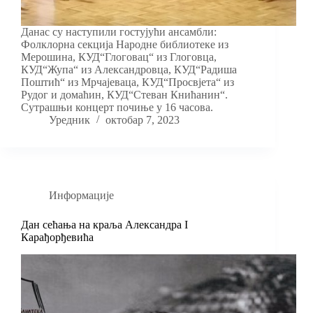
Данас су наступили гостујући ансамбли:
Фолклорна секција Народне библиотеке из
Мерошина, КУД“Глоговац“ из Глоговца,
КУД“Жупа“ из Александровца, КУД“Радиша
Поштић“ из Мрчајеваца, КУД“Просвјета“ из
Рудог и домаћин, КУД“Стеван Книћанин“.
Сутрашњи концерт почиње у 16 часова.
Уредник
октобар 7, 2023
Информације
Дан сећања на краља Александра I
Карађорђевића