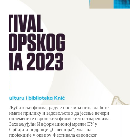
Љубитељи филма, радује нас чињеница да ћете
имати прилику и задовољство да јесење вечери
оплемените европским филмским остварењима.
Захваљујући Информационој мрежи ЕУ у
Србији и подршци „Cineuropa“, улаз на
пројекције у оквиру Фестивала европског