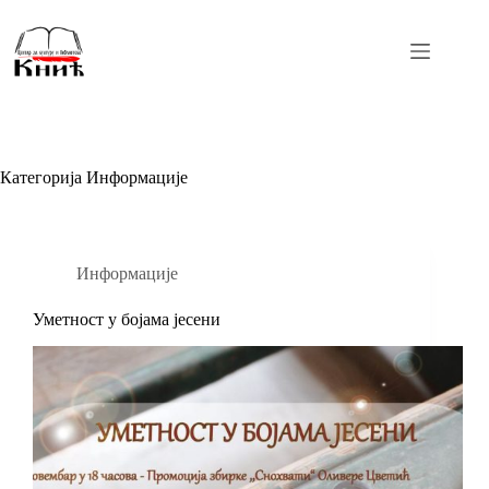
Skip
to
content
Категорија
Информације
Информације
Уметност у бојама јесени