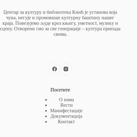
Центар за културу и библиотека Кнић је установа која
чува, негује и промовише културну баштину нашег
краја. Повезујемо људе кроз књигу, уметност, музику и
сцену. Отворени смо за све генерације – култура припада
свима.
Посетите
О нама
Вести
Манифестације
Документација
Контакт